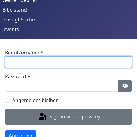
Bibelstand
Predigt Suche
Jevents
Benutzername
*
Passwort
*
Show
Angemeldet bleiben
Sign in with a passkey
Anmelden